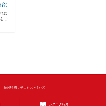
架台）
れに
をご
時間：平日9:00～17:00
問
カタログ
紹介