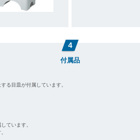
4
付属品
止する目皿が付属しています。
属しています。
す。