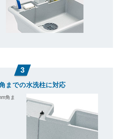
3
m角までの水洗柱に対応
mm角ま
。