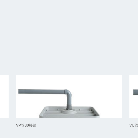
VP管30接続
VU