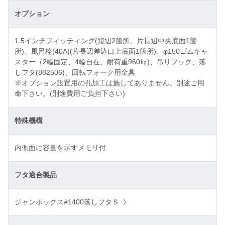
オプション
1.5インチフィッティング(短辺2箇所、片長辺中央底面1箇
所)、風呂栓(40A)(片長辺差込口上底面1箇所)、φ150ゴムキャ
スター（2輪固定、4輪自在、耐荷重960㎏)、吊りフック、落
しフタ(882506)、回転フォーク用金具
※オプション設置用の孔加工は施してありません。別途ご用
命下さい。(別途費用ご負担下さい)
特殊機構
内側面に容量を示すメモリ付
フタ適合製品
ジャンボックス#1400落しフタＳ