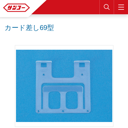
検索
カード差し69型