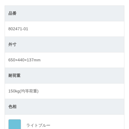
品番
802471-01
外寸
650×440×137mm
耐荷重
150kg(均等荷重)
色相
ライトブルー