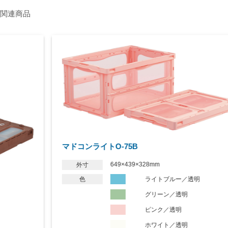
関連商品
マドコンライトO-75B
649×439×328mm
外寸
色
ライトブルー／透明
グリーン／透明
ピンク／透明
ホワイト／透明