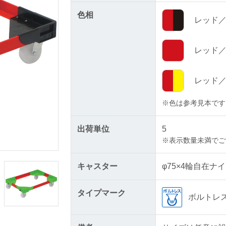
色相
レッド／
レッド／
レッド／
※
色は参考見本です
出荷単位
5
※
表示数量未満でご
キャスター
φ75×4輪自在ナ
タイプマーク
ボルトレ