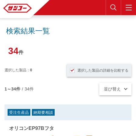
検索
検索結果一覧
34
件
選択した製品：
0
選択した製品の詳細を比較する
1～34件
/
34件
並び替え
受注生産品
納期要相談
オリコンEP97Bフタ