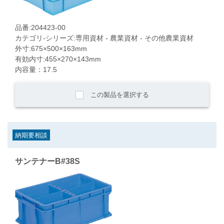
品番:204423-00
カテゴリ-シリーズ:専用資材 - 農業資材 - その他農業資材
外寸:675×500×163mm
有効内寸:455×270×143mm
内容量：17.5
この製品を選択する
納期要相談
サンテナーB#38S