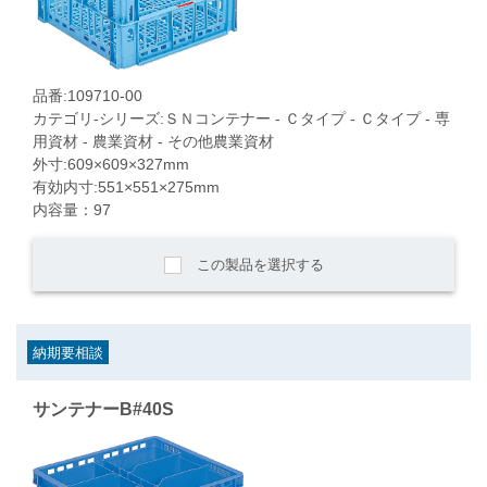
品番:109710-00
カテゴリ-シリーズ:ＳＮコンテナー - Ｃタイプ - Ｃタイプ - 専
用資材 - 農業資材 - その他農業資材
外寸:609×609×327mm
有効内寸:551×551×275mm
内容量：97
この製品を選択する
納期要相談
サンテナーB#40S