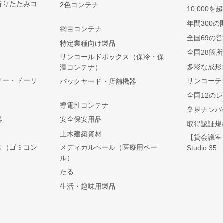
折りたたみコ
2色コンテナ
10,000
年間300の
網目コンテナ
全国69の
特定業種向け製品
全国28箇
サンコールドボックス（保冷・保
多彩な成形
温コンテナ）
リー・ドーリ
サンコーテ
バックヤード・店舗機器
全国12の
導電性コンテナ
業界ナンバ
器
安全保安用品
取得認証規
土木建築資材
【貸会議室】S
ス（ゴミコン
メディカルペール（医療用ペー
Studio 35
ル）
たる
生活・趣味用製品