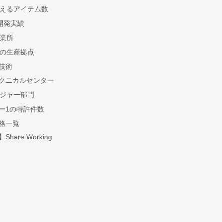
を超えるアイテム数
開発実績
営業所
所の生産拠点
技術
クニカルセンター
レジャー部門
ー1の特許件数
格一覧
hare Working