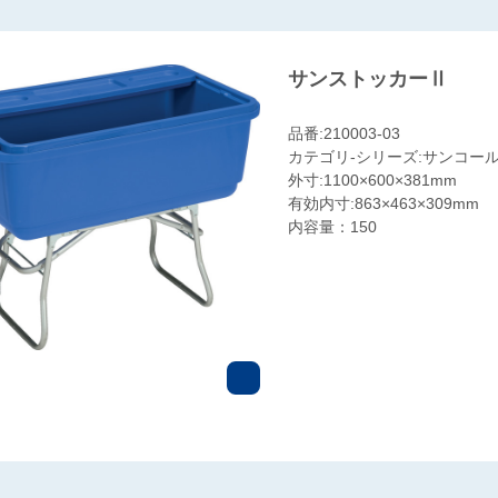
サンストッカーⅡ
品番:210003-03
カテゴリ-シリーズ:サンコール
外寸:1100×600×381mm
有効内寸:863×463×309mm
内容量：150