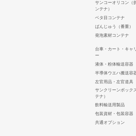
サンコーオリコン（
ンテナ）
ベタ目コンテナ
ばんじゅう（番重）
発泡素材コンテナ
台車・カート・キャ
ー
液体・粉体輸送容器
半導体ウエハ搬送容
左官用品・左官道具
サンクリーンボック
テナ）
飲料輸送用製品
包装資材・包装容器
共通オプション