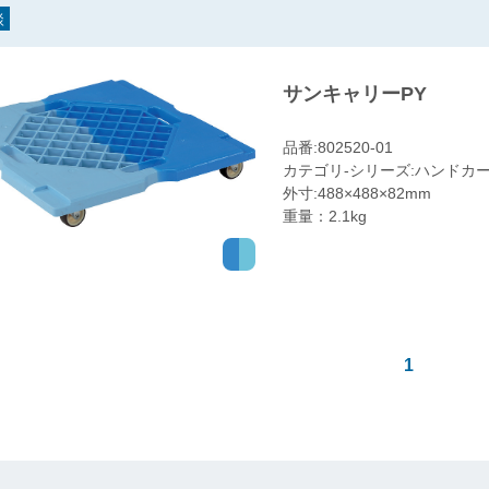
談
サンキャリーPY
品番:802520-01
カテゴリ-シリーズ:ハンドカー
外寸:488×488×82mm
重量：2.1kg
1