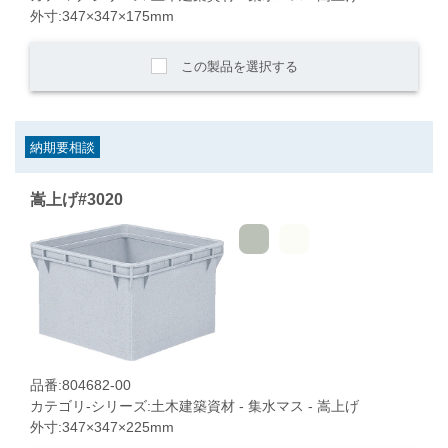
外寸:347×347×175mm
この製品を選択する
納期要相談
嵩上げ#3020
品番:804682-00
カテゴリ-シリーズ:土木建築資材 - 集水マス - 嵩上げ
外寸:347×347×225mm