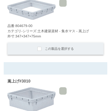
品番:804679-00
カテゴリ-シリーズ:土木建築資材 - 集水マス - 嵩上げ
外寸:347×347×75mm
この製品を選択する
嵩上げ#3010