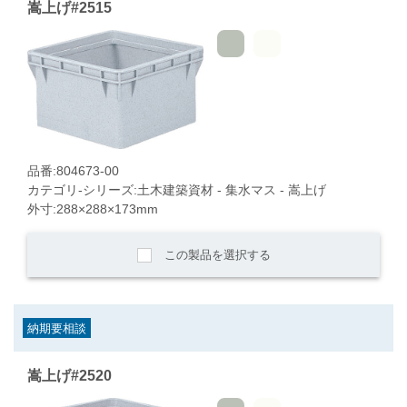
嵩上げ#2515
品番:804673-00
カテゴリ-シリーズ:土木建築資材 - 集水マス - 嵩上げ
外寸:288×288×173mm
この製品を選択する
納期要相談
嵩上げ#2520