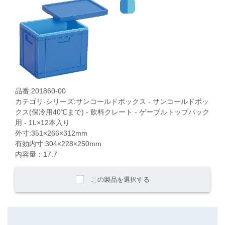
品番:201860-00
カテゴリ-シリーズ:サンコールドボックス - サンコールドボッ
クス(保冷用40℃まで) - 飲料クレート - ゲーブルトップパック
用 - 1L×12本入り
外寸:351×266×312mm
有効内寸:304×228×250mm
内容量：17.7
この製品を選択する