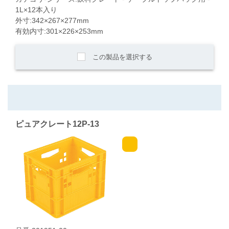
1L×12本入り
外寸:342×267×277mm
有効内寸:301×226×253mm
この製品を選択する
ピュアクレート12P-13