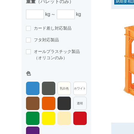
重量
（パレットのみ）
納期要相
kg
kg
カード差し対応製品
フタ対応製品
オールプラスチック製品
（オリコンのみ）
色
乳白色
ホワイト
透明