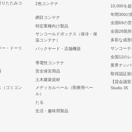
折りたたみコ
2色コンテナ
10,000
年間300の
網目コンテナ
全国69の
特定業種向け製品
全国28箇
サンコールドボックス（保冷・保
多彩な成形
温コンテナ）
リー・ドーリ
サンコーテ
バックヤード・店舗機器
全国12の
導電性コンテナ
業界ナンバ
器
安全保安用品
取得認証規
土木建築資材
【貸会議室】S
ス（ゴミコン
メディカルペール（医療用ペー
Studio 35
ル）
たる
生活・趣味用製品