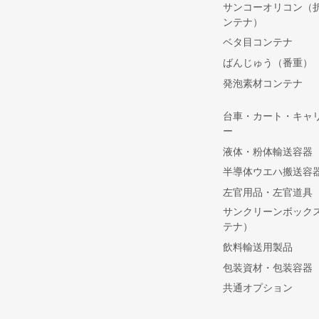
サンコーオリコン（
ンテナ）
ベタ目コンテナ
ばんじゅう（番重）
発泡素材コンテナ
台車・カート・キャ
ー
液体・粉体輸送容器
半導体ウエハ搬送容
左官用品・左官道具
サンクリーンボック
テナ）
飲料輸送用製品
包装資材・包装容器
共通オプション