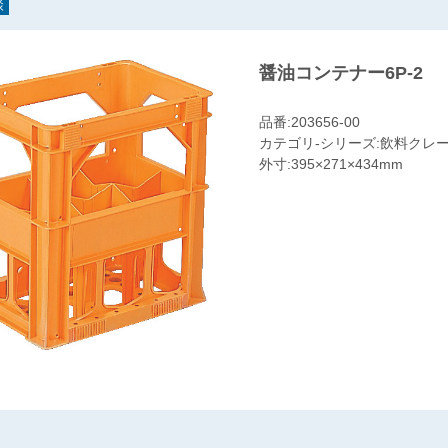
談
醤油コンテナー6P-2
品番:203656-00
カテゴリ-シリーズ:飲料クレート
外寸:395×271×434mm