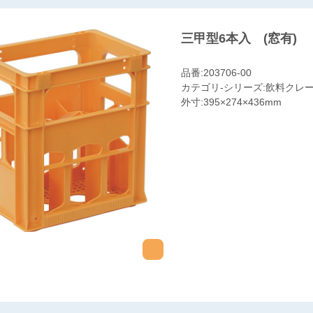
三甲型6本入 (窓有)
品番:203706-00
カテゴリ-シリーズ:飲料クレート
外寸:395×274×436mm