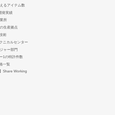
を超えるアイテム数
開発実績
営業所
所の生産拠点
技術
クニカルセンター
レジャー部門
ー1の特許件数
格一覧
hare Working