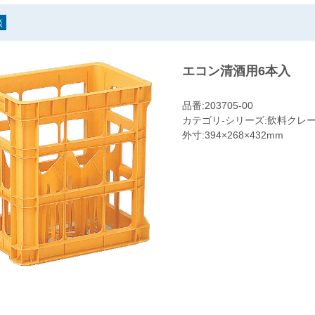
談
エコン清酒用6本入
品番:203705-00
カテゴリ-シリーズ:飲料クレート
外寸:394×268×432mm