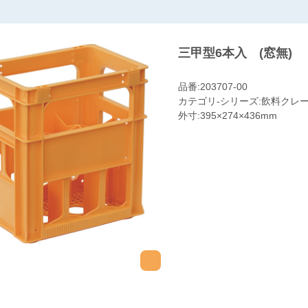
三甲型6本入 (窓無)
品番:203707-00
カテゴリ-シリーズ:飲料クレート
外寸:395×274×436mm