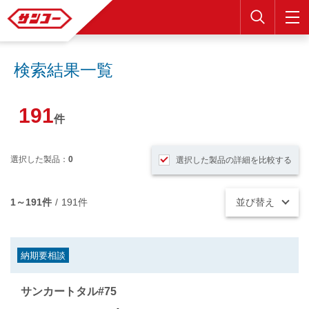
検索
検索結果一覧
191
件
選択した製品：
0
選択した製品の詳細を比較する
1～191件
/
191件
並び替え
納期要相談
サンカートタル#75