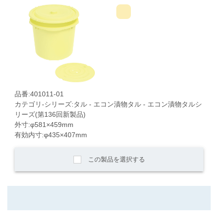
品番:401011-01
カテゴリ-シリーズ:タル - エコン漬物タル - エコン漬物タルシ
リーズ(第136回新製品)
外寸:φ581×459mm
有効内寸:φ435×407mm
この製品を選択する