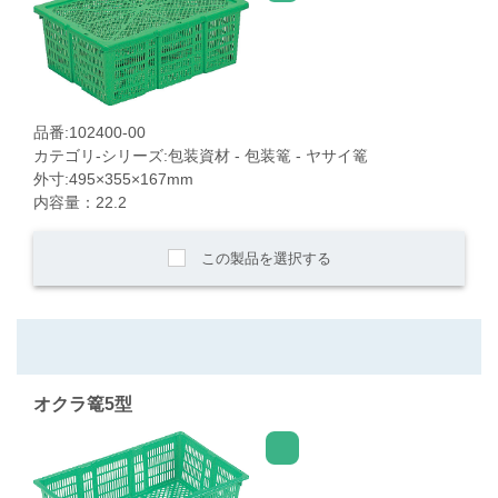
品番:102400-00
カテゴリ-シリーズ:包装資材 - 包装篭 - ヤサイ篭
外寸:495×355×167mm
内容量：22.2
この製品を選択する
オクラ篭5型