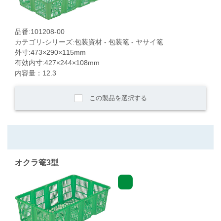
品番:101208-00
カテゴリ-シリーズ:包装資材 - 包装篭 - ヤサイ篭
外寸:473×290×115mm
有効内寸:427×244×108mm
内容量：12.3
この製品を選択する
オクラ篭3型