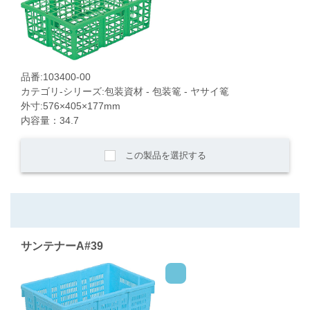
品番:103400-00
カテゴリ-シリーズ:包装資材 - 包装篭 - ヤサイ篭
外寸:576×405×177mm
内容量：34.7
この製品を選択する
サンテナーA#39