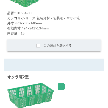
品番:101554-00
カテゴリ-シリーズ:包装資材 - 包装篭 - ヤサイ篭
外寸:473×290×140mm
有効内寸:424×241×134mm
内容量：15
この製品を選択する
オクラ篭2型