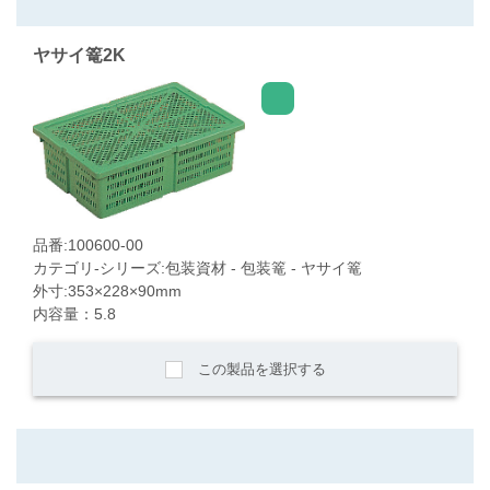
ヤサイ篭2K
品番:100600-00
カテゴリ-シリーズ:包装資材 - 包装篭 - ヤサイ篭
外寸:353×228×90mm
内容量：5.8
この製品を選択する