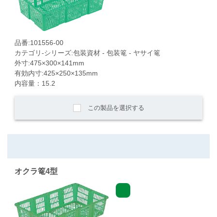
品番:101556-00
カテゴリ-シリーズ:包装資材 - 包装篭 - ヤサイ篭
外寸:475×300×141mm
有効内寸:425×250×135mm
内容量：15.2
この製品を選択する
オクラ篭4型