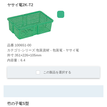
ヤサイ篭2K-T2
品番:100651-00
カテゴリ-シリーズ:包装資材 - 包装篭 - ヤサイ篭
外寸:351×226×105mm
内容量：6.4
この製品を選択する
竹の子篭S型