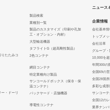
ニュース
製品検索
企業情報
業種別一覧
製品のカスタマイズ（印刷や孔加
会社基本情
工・オプション・内材）
トップメッ
大型輸送機器
会社沿革
）
タフライトG（超高剛性製品）
グループ・
折りたたみコ
2色コンテナ
10,000
年間300の
網目コンテナ
全国69の
特定業種向け製品
全国28箇
サンコールドボックス（保冷・保
多彩な成形
温コンテナ）
リー・ドーリ
サンコーテ
バックヤード・店舗機器
全国12の
導電性コンテナ
業界ナンバ