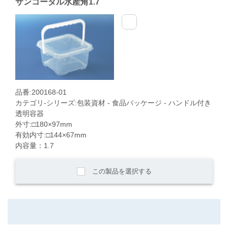
サンコータル水産角1.7
品番:200168-01
カテゴリ-シリーズ:包装資材 - 食品パッケージ - ハンドル付き
透明容器
外寸:□180×97mm
有効内寸:□144×67mm
内容量：1.7
この製品を選択する