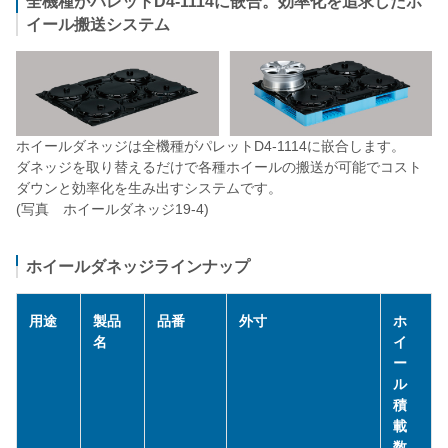
全機種がパレットD4-1114に嵌合。効率化を追求したホ
イール搬送システム
ホイールダネッジは全機種がパレットD4-1114に嵌合します。
ダネッジを取り替えるだけで各種ホイールの搬送が可能でコスト
ダウンと効率化を生み出すシステムです。
(写真 ホイールダネッジ19-4)
ホイールダネッジラインナップ
用途
製品
品番
外寸
ホ
名
イ
ー
ル
積
載
数