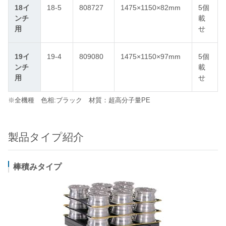
18イ
18-5
808727
1475×1150×82mm
5個
ンチ
載
用
せ
19イ
19-4
809080
1475×1150×97mm
5個
ンチ
載
用
せ
※全機種 色相:ブラック 材質：超高分子量PE
製品タイプ紹介
棒積みタイプ