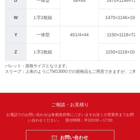
U
一体型
58×45
1470×1146×722
W
L字2枚組
1470×1146×1082
Y
一体型
451/4×44
1150×1118×722
Z
L字2枚組
1150×1118×1082
パレット：規格サイズとなります。
スリーブ：上表のようにTW1300Gでの規格品もご用意できますが、ご
ご相談・お見積り
お電話でのお問い合わせは各都道府県にございますお近くの営業所までお問
い合わせください。 受付時間：平日9:00～17:00
お問い合わせ