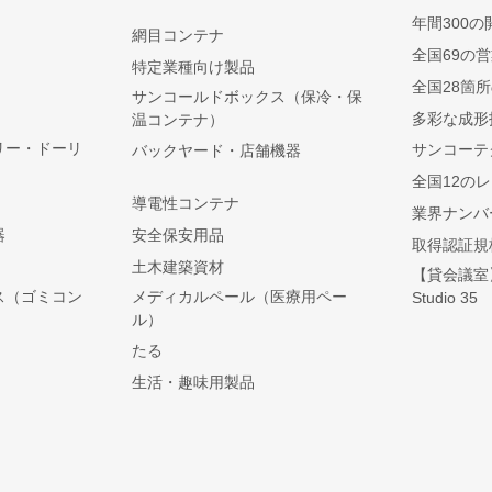
年間300の
網目コンテナ
全国69の
特定業種向け製品
全国28箇
サンコールドボックス（保冷・保
多彩な成形
温コンテナ）
リー・ドーリ
サンコーテ
バックヤード・店舗機器
全国12の
導電性コンテナ
業界ナンバ
器
安全保安用品
取得認証規
土木建築資材
【貸会議室】S
ス（ゴミコン
メディカルペール（医療用ペー
Studio 35
ル）
たる
生活・趣味用製品