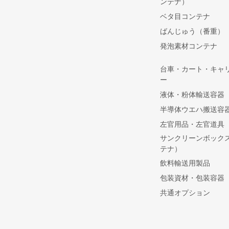
ンテナ）
ベタ目コンテナ
ばんじゅう（番重）
発泡素材コンテナ
台車・カート・キャ
ー
液体・粉体輸送容器
半導体ウエハ搬送容
左官用品・左官道具
サンクリーンボック
テナ）
飲料輸送用製品
包装資材・包装容器
共通オプション