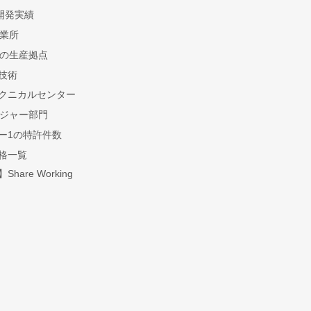
開発実績
営業所
所の生産拠点
技術
クニカルセンター
レジャー部門
ー1の特許件数
格一覧
hare Working