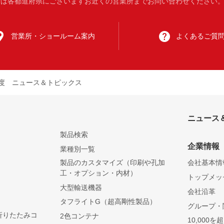
は各都道府県にございますお近くの営業所までお問い合わせください。 受付
営業所・
ショールーム案内
よくある
ご質
5年度 ニュース＆トピックス
ニュース
製品検索
企業情報
業種別一覧
製品のカスタマイズ（印刷や孔加
会社基本情
工・オプション・内材）
トップメッ
大型輸送機器
会社沿革
）
タフライトG（超高剛性製品）
グループ・
折りたたみコ
2色コンテナ
10,000