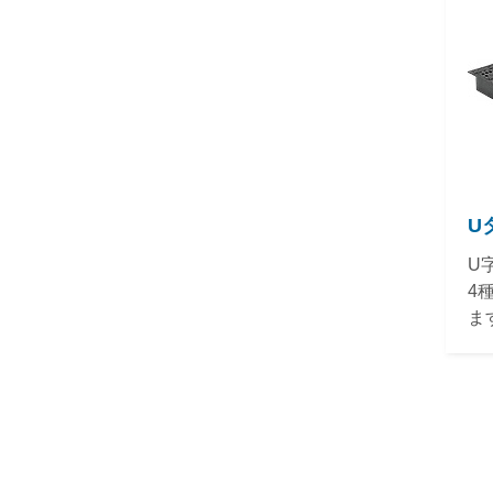
U
U
4
ま