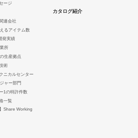
セージ
カタログ紹介
関連会社
を超えるアイテム数
開発実績
営業所
所の生産拠点
技術
クニカルセンター
レジャー部門
ー1の特許件数
格一覧
hare Working