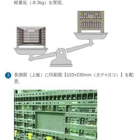
軽量化（-8.3kg）を実現。
長側面（上板）に印刷面【133×230mm（タテ×ヨコ）】を配
3
置。